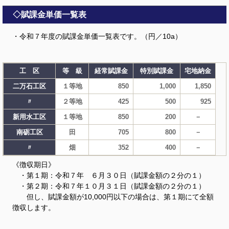
◇賦課金単価一覧表
・令和７年度の賦課金単価一覧表です。（円／10a）
工 区
等 級
経常賦課金
特別賦課金
宅地納金
二万石工区
１等地
850
1,000
1,850
〃
２等地
425
500
925
新用水工区
１等地
850
200
－
南砺工区
田
705
800
－
〃
畑
352
400
－
《徴収期日》
・第１期：令和７年 ６月３０日（賦課金額の２分の１）
・第２期：令和７年１０月３１日（賦課金額の２分の１）
但し、賦課金額が10,000円以下の場合は、第１期にて全額
徴収します。