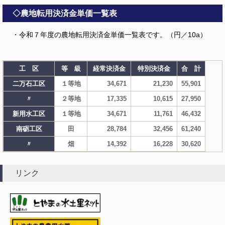
◇農地転用決済金単価一覧表
・令和７年度の農地転用決済金単価一覧表です。（円／10a）
工 区
等 級
経常決済金
特別決済金
合 計
二万石工区
１等地
34,671
21,230
55,901
〃
２等地
17,335
10,615
27,950
新用水工区
１等地
34,671
11,761
46,432
南砺工区
田
28,784
32,456
61,240
〃
畑
14,392
16,228
30,620
リンク