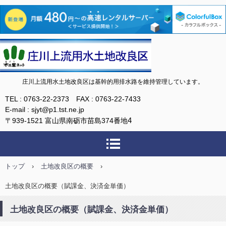
庄川上流用水土地改良区
庄川上流用水土地改良区は基幹的用排水路を維持管理しています。
TEL : 0763-22-2373 FAX : 0763-22-7433
E-mail : sjyt@p1.tst.ne.jp
4
〒939-1521 富山県南砺市苗島374番地
トップ
›
土地改良区の概要
›
土地改良区の概要（賦課金、決済金単価）
土地改良区の概要（賦課金、決済金単価）